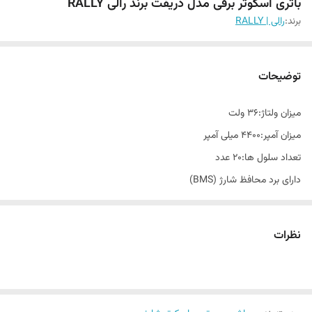
باتری اسکوتر برقی مدل دریفت برند رالی RALLY
برند:
رالی | RALLY
توضیحات
میزان ولتاژ:۳۶ ولت
میزان آمپر:۴۴۰۰ میلی آمپر
تعداد سلول ها:۲۰ عدد
دارای برد محافظ شارژ (BMS)
مناسب برای انواع هاوربرد های تعادلی
نظرات