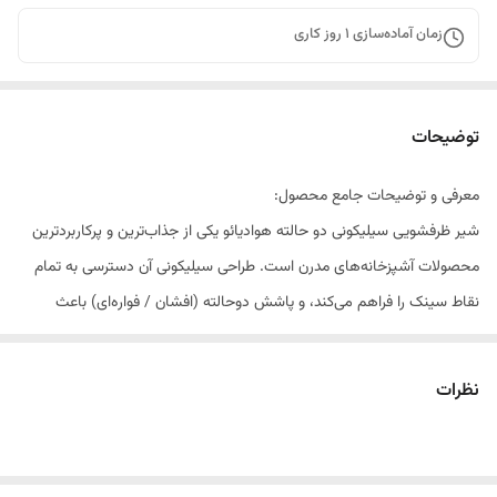
زمان آماده‌سازی
1
روز کاری
توضیحات
معرفی و توضیحات جامع محصول:
شیر ظرفشویی سیلیکونی دو حالته هوادیائو یکی از جذاب‌ترین و پرکاربردترین
محصولات آشپزخانه‌های مدرن است. طراحی سیلیکونی آن دسترسی به تمام
نقاط سینک را فراهم می‌کند، و پاشش دوحالته (افشان / فواره‌ای) باعث
می‌شود شستشو سریع‌تر، راحت‌تر و تمیزتر انجام شود.
این شیر مخصوص کسانی طراحی شده که:
نظرات
✔ به زیبایی آشپزخانه اهمیت می‌دهند
✔ دنبال محصول بادوام و ضد رسوب هستند
✔ نیاز به انعطاف کامل در شستشو دارند