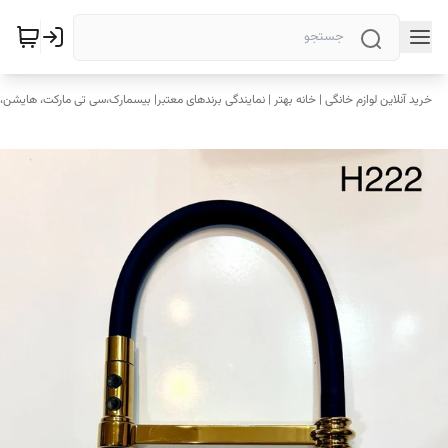
خرید آنلاین لوازم خانگی | خانه بهتر | نمایندگی برندهای معتبر| بیسمارک،سی تی مارکت، هایشن، 