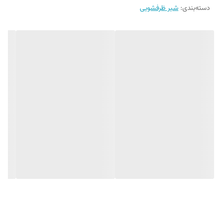
دسته‌بندی
:
شیر ظرفشویی
✔ عاشق طراحی‌های جدید و کاربردی هستند
مزایا و کاربرد در زندگی واقعی:
✔ شلنگ سیلیکونی نرم، ضد ترک و مقاوم در برابر حرارت
✔ پاشش آب دوحالته: فواره‌ای + بارانی
✔ ضد رسوب، ضد خوردگی و ضد زنگ
✔ قابل چرخش 360 درجه
✔ مناسب سینک‌های کوچک و بزرگ
✔ نصب آسان + سازگار با همه شیرآلات استاندارد
✔ تمیز شدن راحت فقط با یک دستمال