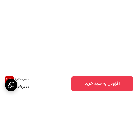
16
%
11,560,000
افزودن به سبد خرید
9,609,000
برگشت به بالا