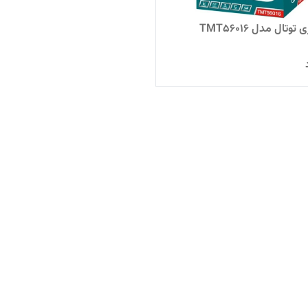
توتال مدل TMT56016