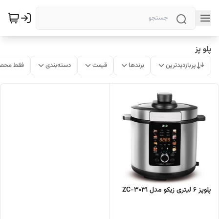
پلو پز
پربازدیدترین
برندها
قیمت
دسته‌بندی
فقط محصو
پلوپز 6 لیتری زیکو مدل ZC-3031