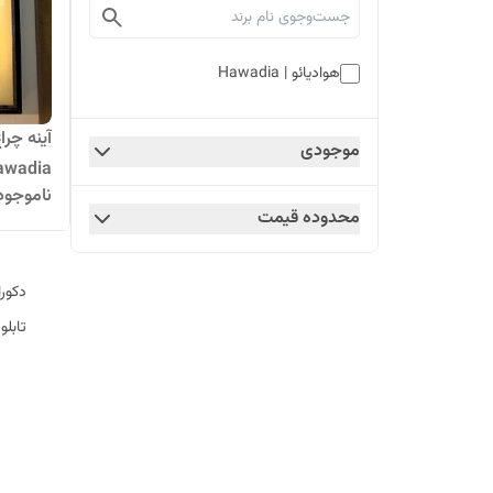
هوادیائو | Hawadia
آینه چرا
موجودی
awadia
ناموجود
محدوده قیمت
دکورا
تابلو