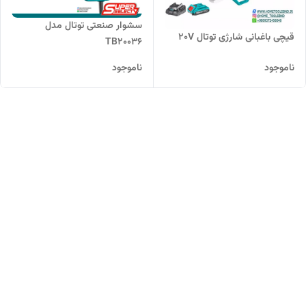
سشوار صنعتی توتال مدل
قیچی باغبانی شارژی توتال 20V
TB20036
ناموجود
ناموجود