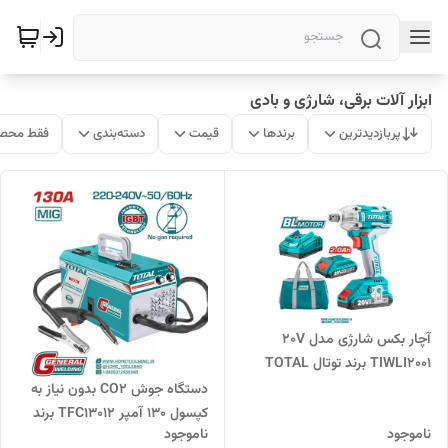
ابزار آلات برقی، شارژی و بادی
پربازدیدترین
برندها
قیمت
دسته‌بندی
فقط محصو
آچار بکس شارژی مدل 20V
TIWLI2001 برند توتال TOTAL
دستگاه جوش CO2 بدون نیاز به
کپسول 130 آمپر TFC13012 برند
ناموجود
ناموجود
توتال TOTAL