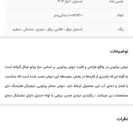
جنس تنه
استیل، آلیاژ 304
ابعاد
۱۰۰x۲x۳۰ سانتی‌متر
رنگ
استیل براق ، طلایی براق ، دودی ، مشکی ، سفید
اقلام همراه
دو عدد مغری 1/2 استیل 304
توضیحات
تعداد خروجی آب
4
دوش پیانویی در واقع طراحی و کلیت دوش پیانویی بر اساس ساز پیانو شکل گرفته است
برند
هایشنگ
به گونه‌ ای که یکسری از کلیدها در بخش متوسطه این دوش نصب شده است که متناسب
با فشار و دمای آب این محصول ارتباط دارد. دوش حمام پیانویی دیجیتال هایشنگ دای
مشخصات زیر میباشد : رنگبندی دودی جنس برنچی با لوله استیل دارای نمایشگر دمای
آب و تایمر دارای ۴ حالت مختلف پاشش آب دارای ۴ دکمه پیانویی برای کنترل راحت آب
فشار آب بسیار زیاد قابلیت تنظیم دمای آب به صورت اهرمی دارای گوشی با کیفیت با
نظرات
تنظیم چند حالته دارای شات آف با شلنگ فنری چرخش دوش ۳۶۰ درجه طراحی مدرن