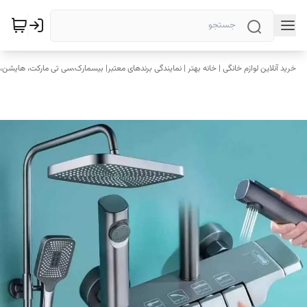
خرید آنلاین لوازم خانگی | خانه بهتر | نمایندگی برندهای معتبر| بیسمارک،سی تی مارکت، هایشن، 