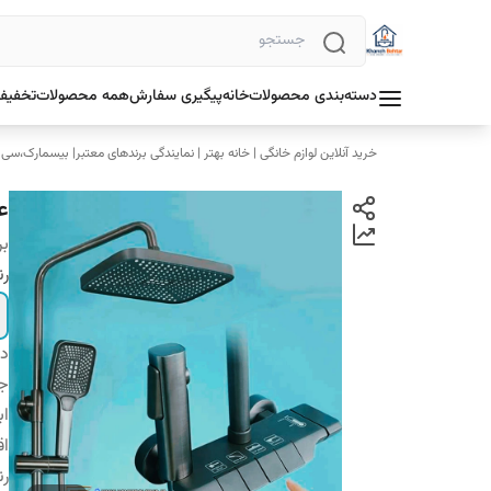
دسته‌بندی محصولات
خانه
پیگیری سفارش
همه محصولات
تخفیف 
خرید آنلاین لوازم خانگی | خانه بهتر | نمایندگی برندهای معتبر| بیسمارک،سی
عل
بر
رن
دس
ج
اب
اق
ر