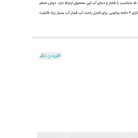
که متناسب با فشار و دمای آب این محصول ارتباط دارد. دوش حمام
 سرد و گرم
پیانویی دیجیتال هایشنگ دای مشخصات زیر میباشد : رنگبندی دودی جنس برنچی با لوله استیل دارای نمایشگر دمای آب و تایمر دارای ۴ حالت مختلف پاشش آب دارای ۴ دکمه پیانویی برای کنترل راحت آب فشار آب بسیار زیاد قابلیت
افزودن نظر