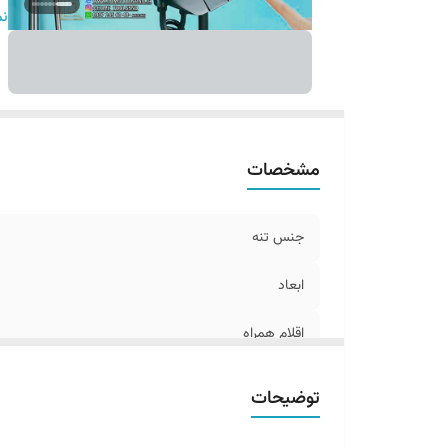
بر
نم
مت
تع
وز
مشخصات
جنس تنه
ابعاد
اقلام همراه
رنگ
توضیحات
برند