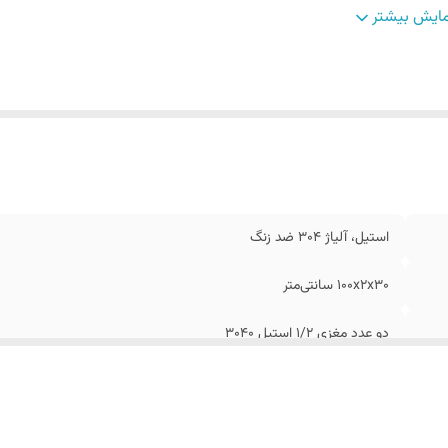
ند
:
سیتی مارکت
ایش بیشتر
علقات
:
دوش تلفنی دو حالته ، دوش بارانی ، نازل تلفنی دو حالته، شیر م
سرد و گرم
داد خروجی آب
:
4
ن
:
۵ کیلوگرم
استیل، آلیاژ 304 ضد زنگ
۱۰۰x۲x۳۰ سانتی‌متر
دو عدد مغزی 1/2 استیل 3040
استیل براق ، دودی ، مشکی ، سفید، طلایی براق
سیتی مارکت