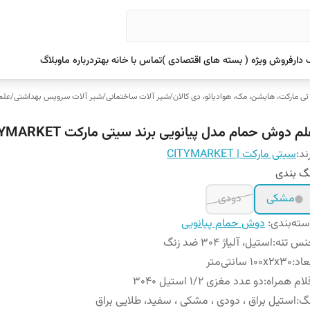
دار
فروش ویژه ( بسته های اقتصادی )
تماس با خانه بهتر
درباره ما
وبلاگ
 تی مارکت، هایشن، مک، هوادیائو، دی کالان
/
شیر آلات ساختمانی
/
شیر آلات سرویس بهداشتی
/
علم
م دوش حمام مدل پیانویی برند سیتی مارکت CITYMARKET
ند:
سیتی مارکت | CITYMARKET
گ بندی
مشکی
دودی
ته‌بندی
:
دوش حمام پیانویی
نس تنه
:
استیل، آلیاژ 304 ضد زنگ
عاد
:
۱۰۰x۲x۳۰ سانتی‌متر
لام همراه
:
دو عدد مغزی 1/2 استیل 3040
نگ
:
استیل براق ، دودی ، مشکی ، سفید، طلایی براق