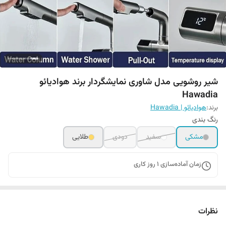
شیر روشویی مدل شاوری نمایشگردار برند هوادیائو
Hawadia
برند:
هوادیائو | Hawadia
رنگ بندی
مشکی
سفید
دودی
طلایی
زمان آماده‌سازی
1
روز کاری
نظرات