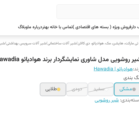
دار
فروش ویژه ( بسته های اقتصادی )
تماس با خانه بهتر
درباره ما
وبلاگ
 تی مارکت، هایشن، مک، هوادیائو، دی کالان
/
شیر آلات ساختمانی
/
شیر آلات سرویس بهداشتی
/
شیر
ر روشویی مدل شاوری نمایشگردار برند هوادیائو Hawadia
ند:
هوادیائو | Hawadia
گ بندی
مشکی
سفید
دودی
طلایی
ته‌بندی
:
شیر روشویی