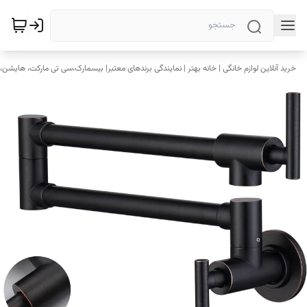
خرید آنلاین لوازم خانگی | خانه بهتر | نمایندگی برندهای معتبر| بیسمارک،سی تی مارکت، هایشن، 