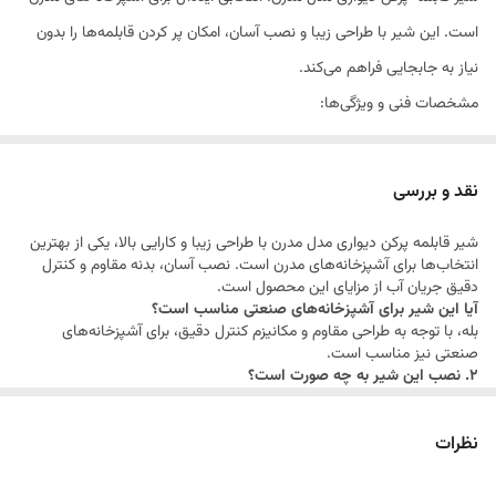
است. این شیر با طراحی زیبا و نصب آسان، امکان پر کردن قابلمه‌ها را بدون
نیاز به جابجایی فراهم می‌کند.
مشخصات فنی و ویژگی‌ها:
نوع نصب:
دیواری
جنس بدنه:
استیل ضد زنگ با روکش کروم
نقد و بررسی
طراحی:
مدرن و زیبا
شیر قابلمه پرکن دیواری مدل مدرن با طراحی زیبا و کارایی بالا، یکی از بهترین
مکانیزم:
دو دسته برای کنترل بهتر جریان آب
انتخاب‌ها برای آشپزخانه‌های مدرن است. نصب آسان، بدنه مقاوم و کنترل
مناسب برای:
آشپزخانه‌های خانگی و صنعتی
دقیق جریان آب از مزایای این محصول است.
آیا این شیر برای آشپزخانه‌های صنعتی مناسب است؟
لینک‌های داخلی پیشنهادی:
بله، با توجه به طراحی مقاوم و مکانیزم کنترل دقیق، برای آشپزخانه‌های
شیرآلات آشپزخانه
صنعتی نیز مناسب است.
2. نصب این شیر به چه صورت است؟
شیرآلات دیواری
نصب این شیر به صورت دیواری و با استفاده از اتصالات استاندارد انجام
می‌شود.
محصولات جدید
3. آیا امکان تنظیم دمای آب وجود دارد؟
نظرات
خیر، این شیر فقط برای جریان آب سرد طراحی شده است.
4. آیا این شیر برای نصب در کنار اجاق گاز مناسب است؟