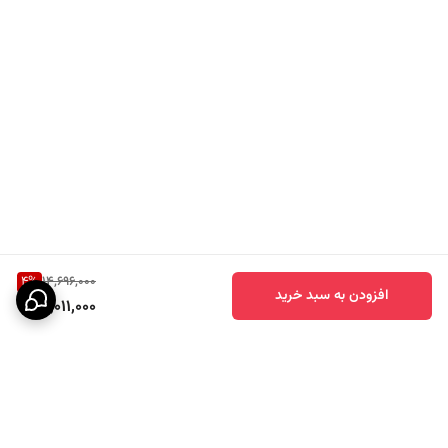
4
%
14,696,000
افزودن به سبد خرید
14,011,000