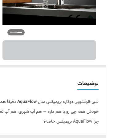
توضیحات
شیر ظرفشویی دوکاره بریمیکس مدل
AquaFlow
دقیقاً همو
خودش همه چی رو با هم داره — هم آب شهری، هم آب تصف
چرا AquaFlow بریمیکس خاصه؟
✴️
دو خروجی تو یه شیر
: یکی برای آب معمولی، یکی 