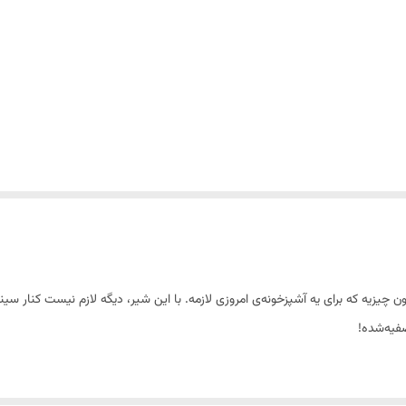
ن چیزیه که برای یه آشپزخونه‌ی امروزی لازمه. با این شیر، دیگه لازم نیست کن
یه‌شده!
مخصوص آب تصفیه شده؛ بدون دردسر، بدون فضای اضافه.