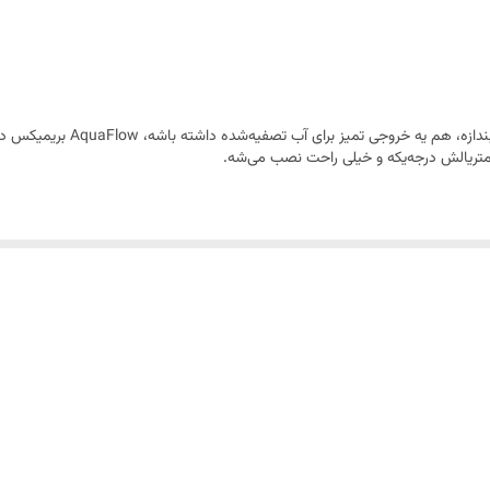
‌شه.
ن، راحت و روان.
صبش می‌کنی.
ل روز اول بمونه.
جی تمیز برای آب تصفیه‌شده داشته باشه، AquaFlow بریمیکس دقیقاً همونه.
، متریالش درجه‌یکه و خیلی راحت نصب می‌شه.
اده‌ست.