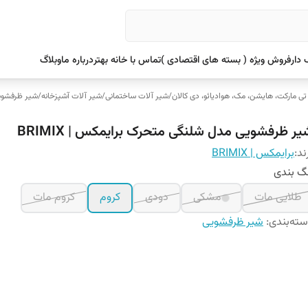
دار
فروش ویژه ( بسته های اقتصادی )
تماس با خانه بهتر
درباره ما
وبلاگ
 تی مارکت، هایشن، مک، هوادیائو، دی کالان
/
شیر آلات ساختمانی
/
شیر آلات آشپزخانه
/
شیر ظرفشوی
یر ظرفشویی مدل شلنگی متحرک برایمکس | BRIMIX
ند:
برایمکس | BRIMIX
گ بندی
طلایی مات
مشکی
دودی
کروم
کروم مات
ته‌بندی
:
شیر ظرفشویی