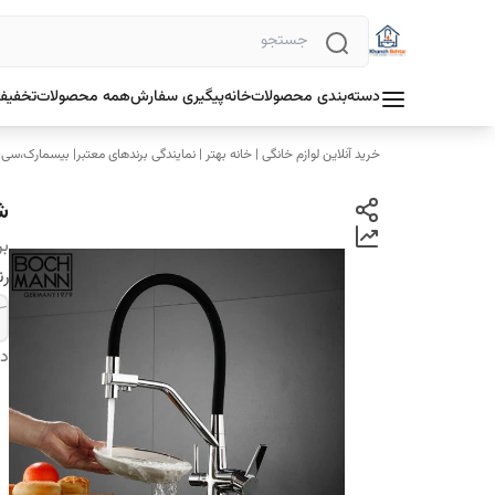
دسته‌بندی محصولات
خانه
پیگیری سفارش
همه محصولات
تخفیف 
خرید آنلاین لوازم خانگی | خانه بهتر | نمایندگی برندهای معتبر| بیسمارک،سی
ش
بر
رن
دس