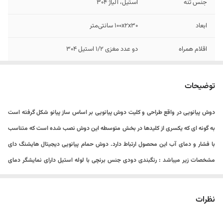
جنس تنه
استیل، آلیاژ 304
ابعاد
۱۰۰x۲x۳۰ سانتی‌متر
اقلام همراه
دو عدد مغزی 1/2 استیل 304
رنگ
استیل براق ، دودی ، مشکی ، سفید
توضیحات
متعلقات
دوش تلفنی دو حالته ، دوش بارانی ، نازل تلفنی دو
حالته، شیر میکس آب سرد و گرم
دوش پیانویی در واقع طراحی و کلیت دوش پیانویی بر اساس ساز پیانو شکل گرفته است
به گونه‌ ای که یکسری از کلیدها در بخش متوسطه این دوش نصب شده است که متناسب
برند
HuaDiao
با فشار و دمای آب این محصول ارتباط دارد. دوش حمام پیانویی دیجیتال هایشنگ دای
تعداد خروجی آب
4
مشخصات زیر میباشد : رنگبندی دودی جنس برنچی با لوله استیل دارای نمایشگر دمای
آب و تایمر دارای ۴ حالت مختلف پاشش آب دارای ۴ دکمه پیانویی برای کنترل راحت آب
وزن
۵ کیلوگرم
فشار آب بسیار زیاد قابلیت تنظیم دمای آب به صورت اهرمی دارای گوشی با کیفیت با
نظرات
تنظیم چند حالته دارای شات آف با شلنگ فنری چرخش دوش ۳۶۰ درجه طراحی مدرن