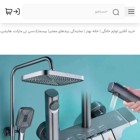
خرید آنلاین لوازم خانگی | خانه بهتر | نمایندگی برندهای معتبر| بیسمارک،سی تی مارکت، هایشن، 