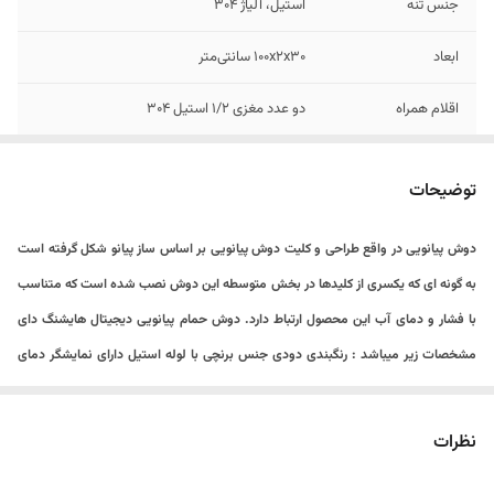
جنس تنه
استیل، آلیاژ 304
ابعاد
۱۰۰x۲x۳۰ سانتی‌متر
اقلام همراه
دو عدد مغزی 1/2 استیل 304
رنگ
استیل براق ، دودی ، مشکی ، سفید
توضیحات
متعلقات
دوش تلفنی دو حالته ، دوش بارانی ، نازل تلفنی دو
حالته، شیر میکس آب سرد و گرم
دوش پیانویی در واقع طراحی و کلیت دوش پیانویی بر اساس ساز پیانو شکل گرفته است
به گونه‌ ای که یکسری از کلیدها در بخش متوسطه این دوش نصب شده است که متناسب
برند
HuaDiao
با فشار و دمای آب این محصول ارتباط دارد. دوش حمام پیانویی دیجیتال هایشنگ دای
تعداد خروجی آب
4
مشخصات زیر میباشد : رنگبندی دودی جنس برنچی با لوله استیل دارای نمایشگر دمای
آب و تایمر دارای ۴ حالت مختلف پاشش آب دارای ۴ دکمه پیانویی برای کنترل راحت آب
وزن
۵ کیلوگرم
فشار آب بسیار زیاد قابلیت تنظیم دمای آب به صورت اهرمی دارای گوشی با کیفیت با
نظرات
تنظیم چند حالته دارای شات آف با شلنگ فنری چرخش دوش ۳۶۰ درجه طراحی مدرن