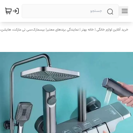
خرید آنلاین لوازم خانگی | خانه بهتر | نمایندگی برندهای معتبر| بیسمارک،سی تی مارکت، هایشن، 