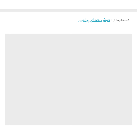
وزن و کیفیت بالا
دوش تلفنی دو حالته ، دوش بارانی ، نازل تلفنی دو حالته، شیر میکس آب سرد و گرم
دسته‌بندی
:
دوش حمام پیانویی