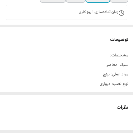
زمان آماده‌سازی
1
روز کاری
توضیحات
مشخصات:
سبک: معاصر
مواد اصلی: برنج
نوع نصب: دیواری
فاصله سوراخ نصب: 13 سانتی متر تا 17 سانتی متر
ابعاد اسپری بیده: 55 میلی متر * 110 میلی متر
نظرات
ابعاد شیلنگ: 1000 میلی متر
ویژگی های محصول:
عالی برای ویژگی های محصول: استفاده از اسپری آبگرم یا دوش. راه حل عالی