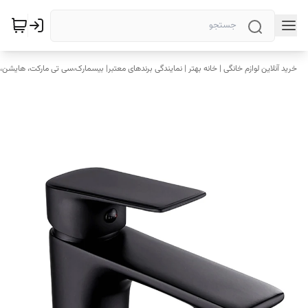
خرید آنلاین لوازم خانگی | خانه بهتر | نمایندگی برندهای معتبر| بیسمارک،سی تی مارکت، هایشن، 