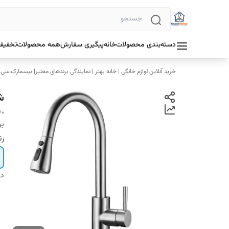
دسته‌بندی محصولات
خانه
پیگیری سفارش
همه محصولات
تخفیف 
خرید آنلاین لوازم خانگی | خانه بهتر | نمایندگی برندهای معتبر| بیسمارک،سی
شی
t with three modes
بر
رن
دس