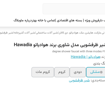
دار
فروش ویژه ( بسته های اقتصادی )
تماس با خانه بهتر
درباره ما
وبلاگ
 تی مارکت، هایشن، مک، هوادیائو، دی کالان
/
شیر آلات ساختمانی
/
شیر آلات آشپزخانه
/
شیر ظرفشوی
ر ظرفشویی مدل شاوری برند هوادیائو Hawadia
360 degree shower fauce
ند:
هوادیائو | Hawadia
گ بندی
مشکی
دودی
کروم
کروم مات
ته‌بندی
:
شیر ظرفشویی