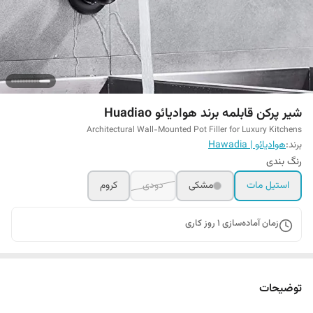
شیر پرکن قابلمه برند هوادیائو Huadiao
Architectural Wall-Mounted Pot Filler for Luxury Kitchens
برند:
هوادیائو | Hawadia
رنگ بندی
استیل مات
مشکی
دودی
کروم
زمان آماده‌سازی
1
روز کاری
توضیحات