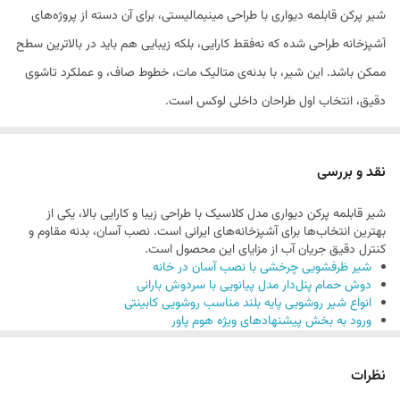
شیر پرکن قابلمه دیواری با طراحی مینیمالیستی، برای آن دسته از پروژه‌های
آشپزخانه طراحی شده که نه‌فقط کارایی، بلکه زیبایی هم باید در بالاترین سطح
ممکن باشد. این شیر، با بدنه‌ی متالیک مات، خطوط صاف، و عملکرد تاشوی
دقیق، انتخاب اول طراحان داخلی لوکس است.
⚙️ مشخصات فنی و ویژگی‌ها:
جنس بدنه:
استیل 304 با پرداخت مخملی یا کروم برس‌خورده
نقد و بررسی
قابلیت چرخش مفصل‌ها تا 360 درجه
شیر قابلمه پرکن دیواری مدل کلاسیک با طراحی زیبا و کارایی بالا، یکی از
شیر دو دسته برای کنترل جریان و ایمنی
بهترین انتخاب‌ها برای آشپزخانه‌های ایرانی است. نصب آسان، بدنه مقاوم و
نصب دیواری دقیق با کیت مهندسی‌شده
کنترل دقیق جریان آب از مزایای این محصول است.
شیر ظرفشویی چرخشی با نصب آسان در خانه
فشار کاری مناسب تا 7 بار
دوش حمام پنل‌دار مدل پیانویی با سردوش بارانی
مقاوم در برابر لک و اثر انگشت
انواع شیر روشویی پایه بلند مناسب روشویی کابینتی
ورود به بخش پیشنهادهای ویژه هوم پاور
طول بازوی باز شده: 50-60 سانتی‌متر
آیا این شیر برای آشپزخانه‌های صنعتی مناسب است؟
بله، با توجه به طراحی مقاوم و مکانیزم کنترل دقیق، برای آشپزخانه‌های
📎 لینک‌های داخلی پیشنهادی برای سئو:
نظرات
صنعتی نیز مناسب است.
ایده‌های طراحی آشپزخانه لوکس
2. نصب این شیر به چه صورت است؟