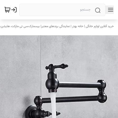
خرید آنلاین لوازم خانگی | خانه بهتر | نمایندگی برندهای معتبر| بیسمارک،سی تی مارکت، هایشن، 