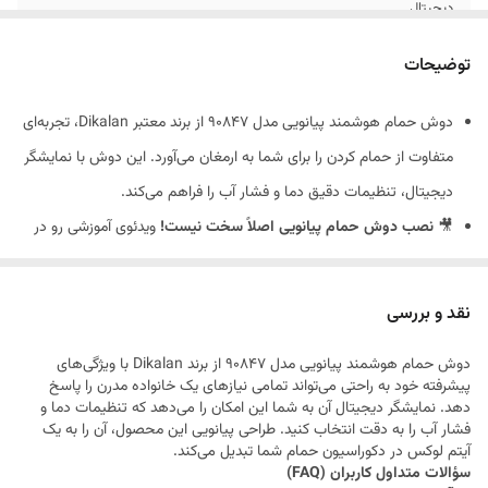
دیجیتال
صفحه نمایشگر تایمر
دارد
توضیحات
مصرف آب
دوش حمام هوشمند پیانویی مدل 90847 از برند معتبر Dikalan، تجربه‌ای
صفحه نمایشگر
دارد
متفاوت از حمام کردن را برای شما به ارمغان می‌آورد. این دوش با نمایشگر
دیجیتال دما
دیجیتال، تنظیمات دقیق دما و فشار آب را فراهم می‌کند.
تعداد کلید پیانویی
4 کلیده
🎥
نصب دوش حمام پیانویی اصلاً سخت نیست!
ویدئوی آموزشی رو در
آپارات ببین و کار رو راحت‌تر انجام بده.
مشاهده ویدئو در آپارات
نقد و بررسی
مشخصات فنی و ویژگی‌ها
:
دوش حمام هوشمند پیانویی مدل 90847 از برند Dikalan با ویژگی‌های
طراحی پیانویی و مدرن
پیشرفته خود به راحتی می‌تواند تمامی نیازهای یک خانواده مدرن را پاسخ
نمایشگر دیجیتال برای تنظیم دما و فشار آب
دهد. نمایشگر دیجیتال آن به شما این امکان را می‌دهد که تنظیمات دما و
فشار آب را به دقت انتخاب کنید. طراحی پیانویی این محصول، آن را به یک
نصب آسان و قابلیت تنظیم به صورت خودکار
آیتم لوکس در دکوراسیون حمام شما تبدیل می‌کند.
ضد زنگ و مقاوم در برابر رطوبت
سؤالات متداول کاربران (FAQ)