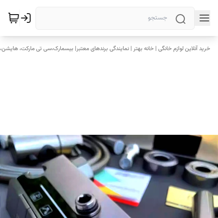
خرید آنلاین لوازم خانگی | خانه بهتر | نمایندگی برندهای معتبر| بیسمارک،سی تی مارکت، هایشن، 