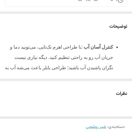
توضیحات
کنترل آسان آب
:
با طراحی اهرم تک‌تایی، می‌تونید دما و
جریان آب رو به راحتی تنظیم کنید. دیگه نیازی نیست
نگران پاشیدن آب باشید؛ طراحی بابلر باعث می‌شه آب به
صورت نرم و بدون پاشش خارج بشه
.
کیفیت ساخت بالا
:
با پوشش مشکی مات، این شیر آب نه
نظرات
تنها زیباست، بلکه در برابر زنگ‌زدگی و خراشیدگی هم
بسیار مقاومه
.
دسته‌بندی
:
شیر روشویی
نصب راحت
:
نیازی به نصاب ندارید! نصب این شیر آب