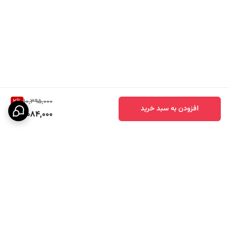
2
%
10,395,000
افزودن به سبد خرید
10,084,000
برگشت به بالا