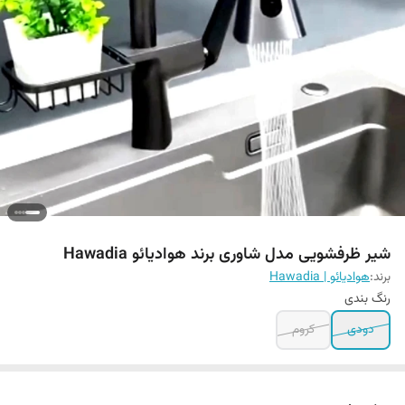
شیر ظرفشویی مدل شاوری برند هوادیائو Hawadia
برند:
هوادیائو | Hawadia
رنگ بندی
دودی
کروم