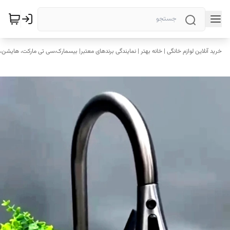
خرید آنلاین لوازم خانگی | خانه بهتر | نمایندگی برندهای معتبر| بیسمارک،سی تی مارکت، هایشن، 