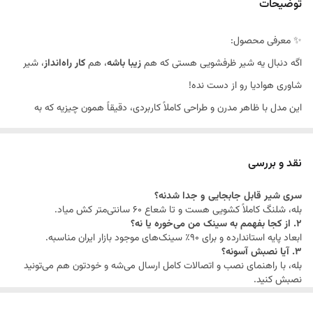
توضیحات
✨ معرفی محصول:
اگه دنبال یه شیر ظرفشویی هستی که هم
زیبا باشه
، هم
کار راه‌انداز
، شیر
شاوری هوا‌دیا رو از دست نده!
این مدل با ظاهر مدرن و طراحی کاملاً کاربردی، دقیقاً همون چیزیه که به
آشپزخونه‌ات شخصیت می‌ده. سری چرخشی ۳۶۰ درجه، پاشش سه‌حالته و یه
جااسکاجی با طراحی شیک – همه توی یه محصول جمع شده!
نقد و بررسی
فرقی نمی‌کنه سینک‌ت تنگ باشه یا دوقلو، این شیر جا می‌شه و فضای
سری شیر قابل جابجایی و جدا شدنه؟
شست‌وشو رو کاملاً تحت کنترل می‌گیره. 🤩
بله، شلنگ کاملاً کشویی هست و تا شعاع ۶۰ سانتی‌متر کش میاد.
🔗 همچنین می‌تونی مدل‌های مشابه رو تو بخش
شیر ظرفشویی شلنگ‌دار
یا
۲. از کجا بفهمم به سینک من می‌خوره یا نه؟
ابعاد پایه استاندارده و برای ۹۰٪ سینک‌های موجود بازار ایران مناسبه.
شیرهای رنگی مدرن
ببینی و با این محصول مقایسه کنی.
۳. آیا نصبش آسونه؟
🛠 مشخصات و ویژگی‌ها:
بله، با راهنمای نصب و اتصالات کامل ارسال می‌شه و خودتون هم می‌تونید
نصبش کنید.
✅
پاشش سه‌حالته
(خطی، افشانه‌ای، ترکیبی)
۴. جااسکاجی روی بدنه قابل جداسازی هست؟
بله، با یه گیره محکم به بدنه وصله و در صورت نیاز می‌تونید جداش کنید.
✅
سری چرخشی ۳۶۰ درجه
برای کنترل کامل