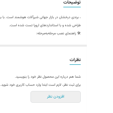
توضیحات
طراحی شده و با استانداردهای اروپا تست شده است.
🛠️ راهنمای نصب مرحله‌به‌مرحله:
قطع جریان آب از پیسوار
جای‌گذاری بدنه شیر در حفره سینک
اتصال شلنگ‌های آب گرم و سرد
نظرات
بستن مهره زیرسینکی برای فیکس شدن
باز کردن شیر و تست LED
شما هم درباره این محصول نظر خود را بنویسید.
شیر روشویی ال ای دی دار
هوادیائو
یک انتخاب مدرن و ه
برای ثبت نظر، لازم است ابتدا وارد حساب کاربری خود شوید.
ترکیبی 
افزودن نظر
تغییر دمای آب