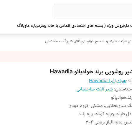
دار
فروش ویژه ( بسته های اقتصادی )
تماس با خانه بهتر
درباره ما
وبلاگ
 تی مارکت، هایشن، مک، هوادیائو، دی کالان
/
شیر آلات ساختمانی
ر روشویی برند هوادیائو Hawadia
ند:
هوادیائو | Hawadia
ته‌بندی
:
شیر آلات ساختمانی
ند
:
هوادیائو
گ بندی
:
طلایی، مشکی ،کروم،دودی
دل طراحی
:
پایه کوتاه، پایه بلند
نس بدنه
:
الیاژ برنجی ۳۰۴