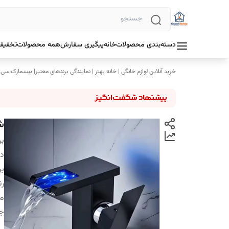
دسته‌بندی محصولات
خانه
پیگیری سفارش
همه محصولات
تخفیف 
خرید آنلاین لوازم خانگی | خانه بهتر | نمایندگی برندهای معتبر| بیسمارک،سی
شی
بر
دس
بر
رن
م
ج