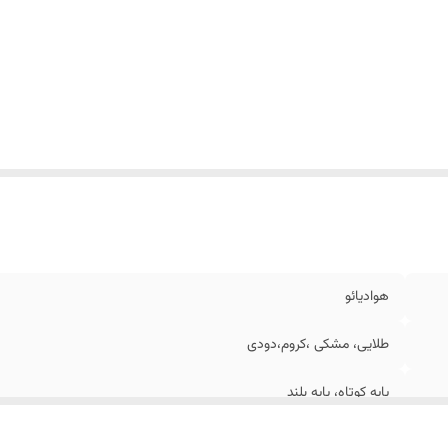
هوادیائو
طلایی، مشکی ،کروم،دودی
پایه کوتاه، پایه بلند
الیاژ برنجی ۳۰۴