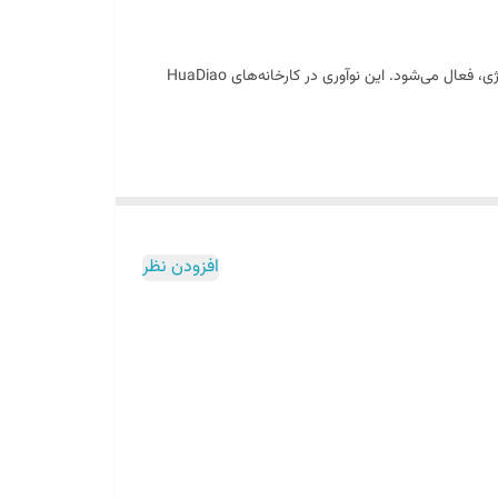
، برندی درخشان در بازار جهانی شیرآلات هوشمند است. با بهره‌گیری از تکنولوژی توربین‌های داخلی، LED درون شیر بدون نیاز به منبع خارجی انرژی، فعال می‌شود. این نوآوری در کارخانه‌های HuaDiao
افزودن نظر
طراحی ضد زنگ و ضد جرم، دوام بالا و جلوه لوکس
خود،
ی ایمن و دل‌پذیر فراهم می‌کند. مناسب برای دکوراسیون مدرن بررسی تغییر رنگ با