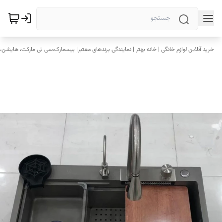
خرید آنلاین لوازم خانگی | خانه بهتر | نمایندگی برندهای معتبر| بیسمارک،سی تی مارکت، هایشن، 