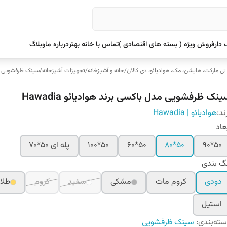
دار
فروش ویژه ( بسته های اقتصادی )
تماس با خانه بهتر
درباره ما
وبلاگ
 تی مارکت، هایشن، مک، هوادیائو، دی کالان
/
خانه و آشپزخانه
/
تجهیزات آشپزخانه
/
سینک ظرفشویی
نک ظرفشویی مدل باکسی برند هوادیائو Hawadia
ند:
هوادیائو | Hawadia
عاد
50*90
50*80
50*60
50*100
پله ای 50*70
گ بندی
دودی
کروم مات
مشکی
سفید
کروم
طلا
استیل
ته‌بندی
:
سینک ظرفشویی