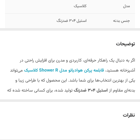
مدل
کلاسیک
جنس بدنه
استیل 304 ضدزنگ
توضیحات
اگر به دنبال یک راهکار حرفه‌ای، کاربردی و مدرن برای افزایش راحتی در
آشپزخانه هستید،
قابلمه پرکن هوادیائو مدل Shower R کلاسیک
می‌تواند
یکی از بهترین انتخاب‌ها برای شما باشد. این محصول که با طراحی زیبا و
بدنه‌ای مقاوم از
استیل 304 ضدزنگ
تولید شده، برای کسانی ساخته شده که
به کیفیت، دوام و کارایی در کنار هم اهمیت می‌دهند.
در سال‌های اخیر، استفاده از
قابلمه پرکن
در آشپزخانه‌های مدرن بسیار رایج
نظرات
شده است، زیرا این محصول باعث می‌شود پر کردن قابلمه‌های بزرگ،
شستشو، آبگیری و انجام کارهای روزمره آشپزخانه با سرعت و سهولت بیشتری