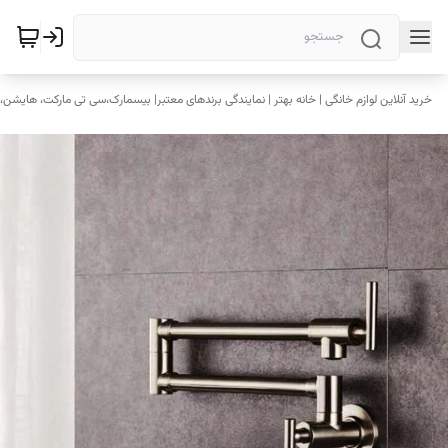
خرید آنلاین لوازم خانگی | خانه بهتر | نمایندگی برندهای معتبر| بیسمارک،سی تی مارکت، هایشن، 