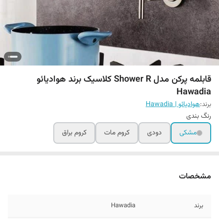
قابلمه پرکن مدل Shower R کلاسیک برند هوادیائو
Hawadia
برند:
هوادیائو | Hawadia
رنگ بندی
مشکی
دودی
کروم مات
کروم براق
مشخصات
برند
Hawadia