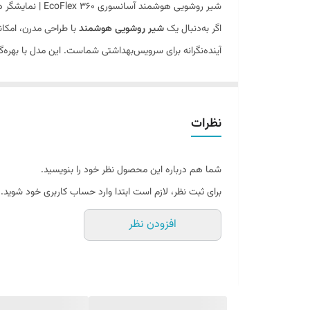
شیر روشویی هوشمند آسانسوری EcoFlex 360 | نمایشگر دما و تنظیم ارتفاع
اگر به‌دنبال یک
شیر روشویی هوشمند
با طراحی مدرن، امکان
آینده‌نگرانه برای سرویس‌بهداشتی شماست. این مدل با بهره‌گیری از نمایشگر LED برای نمایش لحظه‌ای دمای آب و سیستم تنظیم ارتفاع آسانسوری، تجربه‌
رویکرد طراحی شده است تا پاسخگوی نیاز خانه‌های مدرن، 
جدول مشخصات شیر روشویی هوشمند آسانسوری EcoFlex 360
نظرات
ویژگی
مشخصات
دسته‌بندی
شیر روشویی
شما هم درباره این محصول نظر خود را بنویسید.
نوع عملکرد
شیر روشویی هوشمند
برای ثبت نظر، لازم است ابتدا وارد حساب کاربری خود شوید.
مدل
EcoFlex 360
افزودن نظر
برند
هوادیائو (Huadihao)
نمایشگر
LED نمایش لحظه‌ای دمای آب
قابلیت ویژه
تنظیم ارتفاع آسانسوری