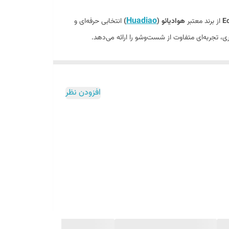
Huadiao
از برند معتبر
هوادیائو (
)
انتخابی حرفه‌ای و
امروزه انتخاب یک شیر روشویی تنها به ظاهر آن محدود نمی‌شود؛ بلکه هوشمندی، ایمنی، صرفه‌جویی در مصرف آب و هماهنگی با دکوراسیون داخلی نیز اهمیت بالایی دارد. EcoFlex 360 دقیقاً با همین
افزودن نظر