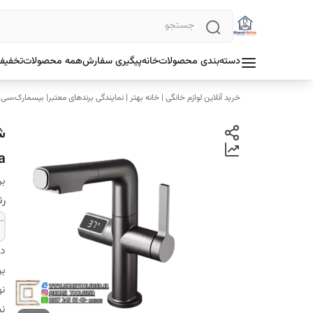
دسته‌بندی محصولات
خانه
پیگیری سفارش
همه محصولات
تخفیف 
خرید آنلاین لوازم خانگی | خانه بهتر | نمایندگی برندهای معتبر| بیسمارک،سی
a
بر
رن
دس
بر
نو
نم