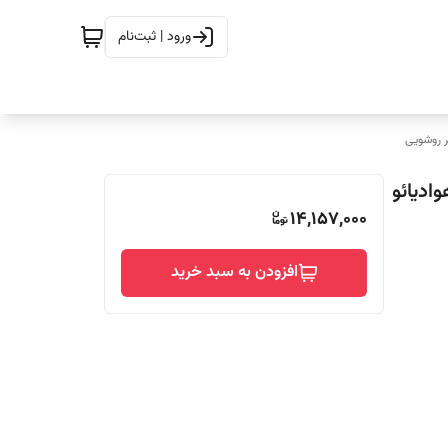
ورود | ثبت‌نام
 روشویی
 مدل EcoFlex 360 برند هوادیائو
14,157,000
افزودن به سبد خرید