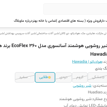
دار
فروش ویژه ( بسته های اقتصادی )
تماس با خانه بهتر
درباره ما
وبلاگ
 تی مارکت، هایشن، مک، هوادیائو، دی کالان
/
شیر آلات ساختمانی
/
شیر آلات سرویس بهداشتی
/
شیر
شیر روشویی هوشمند آسانسوری
Hawadi
ند:
هوادیائو | Hawadia
گ بندی
مشکی
کروم
دودی
طلایی
سفید
ته‌بندی
:
شیر روشویی
ند
:
Huadiao
ع عملکرد
:
شیر روشویی هوشمند
ایشگر
:
LED نمایش دمای آب