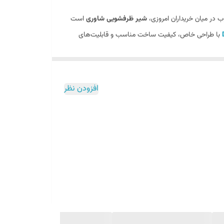
ب در میان خریداران امروزی،
شیر ظرفشویی شاوری
است
با طراحی خاص، کیفیت ساخت مناسب و قابلیت‌های
یوه و سبزیجات. وجود
سر دوش متحرک
و
حالت دوگانه
برای آشپزخانه خود هستید، مدل Diamond از برند Huadiao
افزودن نظر
ط طراحی ظریف و بدنه‌ای خوش‌فرم، به‌راحتی با انواع
ای خاص به محیط بدهد.
تیره یا صنعتی بسیار جذاب است. در مقابل، رنگ کرم حس
سیون انتخاب می‌کنند.