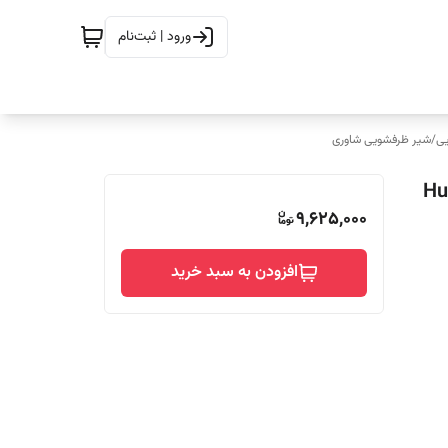
ورود | ثبت‌نام
ی
/
شیر ظرفشویی شاوری
Diam برند Huadiao
9,625,000
افزودن به سبد خرید