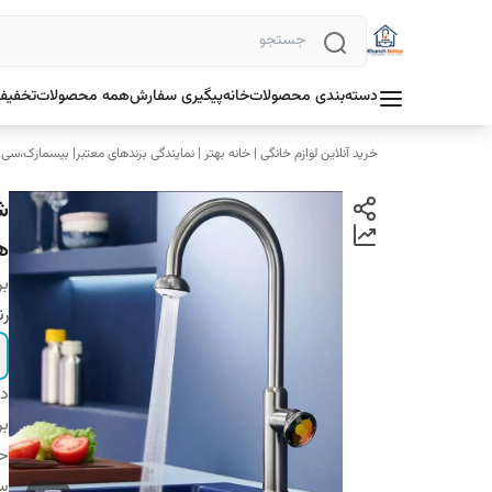
دسته‌بندی محصولات
خانه
پیگیری سفارش
همه محصولات
تخفیف 
خرید آنلاین لوازم خانگی | خانه بهتر | نمایندگی برندهای معتبر| بیسمارک،سی
ه
بر
رن
دس
بر
ح
س