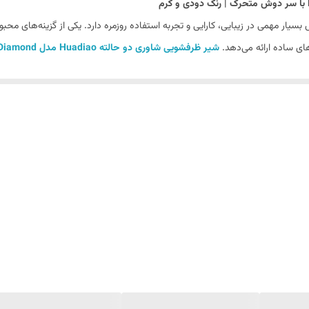
ار مهمی در زیبایی، کارایی و تجربه استفاده روزمره دارد. یکی از گزینه‌های محبو
ای ساده ارائه می‌دهد.
شیر ظرفشویی شاوری دو حالته Huadiao مدل Diamond
ی برند هوادیائو
محسوب می‌شود.
 شده است؛ از شست‌وشوی راحت ظروف گرفته تا تمیز کردن سینک و حتی شست‌وشوی م
‌تر و سریع‌تر انجام شود. اگر به دنبال یک
شیر ظرفشویی شیک و کاربردی
با و مدرن این محصول است.
شیر ظرفشویی شاوری Huadiao مدل Diamond
با خطو
 داشته باشید و چه فضای کلاسیک یا مینیمال، این شیر ظرفشویی می‌تواند جلوه‌
ت. رنگ دودی ظاهری لوکس و مدرن ایجاد می‌کند و برای آشپزخانه‌هایی با طراحی 
‌های روشن یا چوبی هماهنگ می‌شود.
شویی در بندرعباس
هستند، این مدل را به دلیل ظاهر زیبا و هماهنگی بالا با دکورا