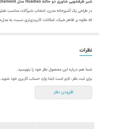
شیر ظرفشویی شاوری دو حالته Huadiao مدل Diamond با سر دوش متحرک | رنگ دودی و کرم
در طراحی یک آشپزخانه مدرن، انتخاب شیرآلات مناسب نقش بسی
که علاوه بر ظاهر شیک، امکانات کاربردی‌تری نسبت به مدل‌ه
کاربردی، یکی از محصولات پرطرفدار در میان انواع
شیر ظرفشوی
این مدل با در نظر گرفتن نیازهای واقعی کاربران طراحی
خروجی آب
باعث شده استفاده از آن در آشپزخانه بسیار راحت
نظرات
می‌تواند انتخابی بسیار مناسب باشد.
طراحی مدرن و هماهنگ با آشپزخانه‌های امروزی
شما هم درباره این محصول نظر خود را بنویسید.
اولین چیزی که در نگاه اول توجه را جلب می‌کند، طراحی زی
برای ثبت نظر، لازم است ابتدا وارد حساب کاربری خود شوید.
دکوراسیون آشپزخانه هماهنگ می‌شود. چه آشپزخانه‌ای مدرن
افزودن نظر
رنگ‌بندی
دودی و کرم
از دیگر ویژگی‌های مهم این محصول اس
گرما و لطافت بیشتری به فضا می‌دهد و به‌خوبی با کابینت
به همین دلیل بسیاری از افرادی که به دنبال
خرید شیر ظرف