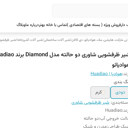
دار
فروش ویژه ( بسته های اقتصادی )
تماس با خانه بهتر
درباره ما
وبلاگ
 تی مارکت، هایشن، مک، هوادیائو، دی کالان
/
شیر آلات ساختمانی
/
شیر آلات آشپزخانه
/
شیر ظرفشوی
شیر ظرفشویی شاوری دو حالته مدل ond
وادیائو
ند:
هوادیا | Huadiao
گ بندی
دودی
کرم
ته‌بندی
:
شیر ظرفشویی شاوری
ند
:
Huadiao
الت خروجی آب
:
دو حالته
بک طراحی
:
مدرن و شیک