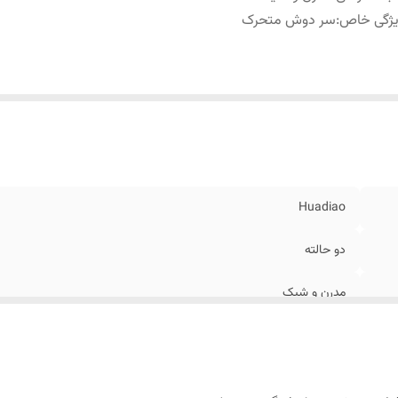
یژگی خاص
:
سر دوش متحرک
Huadiao
دو حالته
مدرن و شیک
سر دوش متحرک