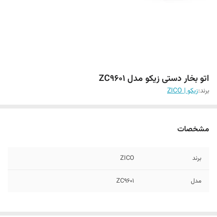
اتو بخار دستی زیکو مدل ZC9601
برند:
زیکو | ZICO
مشخصات
برند
ZICO
مدل
ZC9601