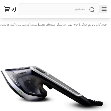
خرید آنلاین لوازم خانگی | خانه بهتر | نمایندگی برندهای معتبر| بیسمارک،سی تی مارکت، هایشن، 