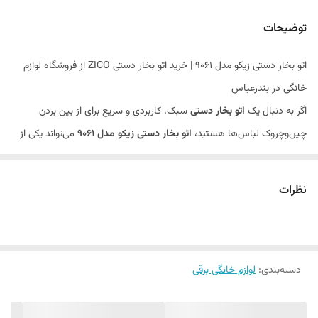
توضیحات
اتو بخار دستی زیکو مدل 9061 | خرید اتو بخار دستی ZICO از فروشگاه لوازم
خانگی در بندرعباس
اگر به دنبال یک
اتو بخار دستی
سبک، کاربردی و سریع برای از بین بردن
چین‌وچروک لباس‌ها هستید،
اتو بخار دستی زیکو مدل 9061
می‌تواند یکی از
بهترین انتخاب‌های شما باشد. این محصول با طراحی جمع‌وجور، قدرت
بخاردهی مناسب و کاربری آسان، گزینه‌ای ایده‌آل برای استفاده روزمره، سفر و
نظرات
حتی محیط‌های کاری است.
امروزه بسیاری از افراد به جای استفاده از اتوهای سنگین و سنتی، سراغ
اتو
بخار دستی
می‌روند؛ زیرا سرعت آماده‌سازی بالاتر، راحتی استفاده و ایمنی
دسته‌بندی
:
لوازم خانگی برقی
بیشتری برای انواع پارچه‌ها دارد. اگر شما هم قصد
خرید اتو بخار دستی در
بندرعباس
را دارید، این مدل از
برند زیکو (ZICO)
می‌تواند انتخابی هوشمندانه
باشد.