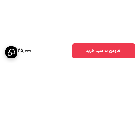
ظرفیت مخزن آب
حدود 250 میلی‌لیتر
نوع بخاردهی
بخاردهی مداوم
مناسب برای
انواع لباس، پرده، پارچه‌های حساس
جنس بدنه
پلاستیک مقاوم در برابر حرارت
قابلیت حمل
دارد
9,625,000
افزودن به سبد خرید
کاربرد
خانگی و مسافرتی
کشور سازنده
چین
برند تولیدکننده
زیکو
فروشگاه عرضه‌کننده
خانه بهتر
موقعیت فروش
فروشگاه لوازم خانگی در بندرعباس
برگشت به بالا
کاربردهای اتو بخار دستی زیکو
این محصول فقط یک
اتو بخار
ساده نیست؛ بلکه یک ابزار کاربردی برای زندگی
مدرن است.