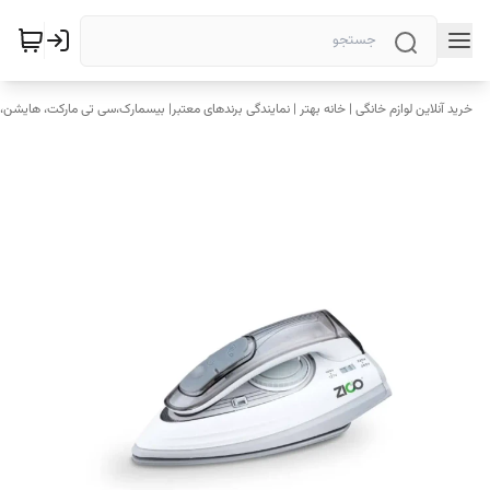
خرید آنلاین لوازم خانگی | خانه بهتر | نمایندگی برندهای معتبر| بیسمارک،سی تی مارکت، هایشن، 