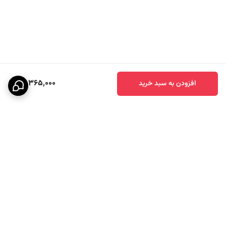
سطح صدا
سایلنت و کم‌صدا
مصرف برق
+++
موتور قدرتمند ۵۰۰ وات
یکی از مهم‌ترین ویژگی‌های
آب مرکبات گیری مدل ZC-4061 برند زیکو
، موتور
قدرتمند
۵۰۰ وات
آن است. این موتور باعث می‌شود دستگاه بتواند انواع
13,365,000
افزودن به سبد خرید
مرکبات را با سرعت و قدرت بالا آبگیری کند.
وجود
موتور تمام گیربکس
باعث افزایش طول عمر دستگاه و عملکرد پایدار آن
می‌شود. در نتیجه حتی در استفاده‌های مداوم نیز دستگاه دچار افت عملکرد
نخواهد شد.
صافی تمام استیل با بازدهی بالا
در این
آب مرکبات گیری زیکو
از
صافی تمام استیل ضد زنگ
استفاده شده
برگشت به بالا
است که علاوه بر دوام بالا، باعث می‌شود آبمیوه‌ای شفاف و باکیفیت داشته
باشید.
ویژگی مهم این صافی این است که
۹۷ درصد تفاله خشک
باقی می‌گذارد. این