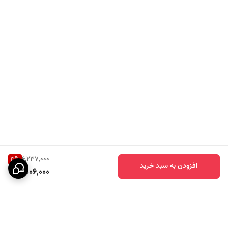
دیکالان از
استیل ضد زنگ SUS304
ساخته شده است. اما چرا این آلیاژ
اهمیت دارد؟
مقاومت در برابر رطوبت:
در مناطقی مانند
بندرعباس
که رطوبت هوا بسیار
بالاست، شیرآلات معمولی به سرعت دچار زنگ‌زدگی و خوردگی می‌شوند.
استیل ۳۰۴ بهترین راهکار برای مقابله با شرجی و پوسیدگی است.
آنتی‌باکتریال بودن:
سطح صاف استیل ۳۰۴ مانع از تجمع رسوب و باکتری
می‌شود که برای یک
شیر توالت فرنگی
حیاتی است.
ثبات رنگ:
آبکاری مشکی این محصول به روش PVD انجام شده که در برابر
خط و خش و شوینده‌های شیمیایی بسیار مقاوم است.
3
%
6,237,000
افزودن به سبد خرید
6,006,000