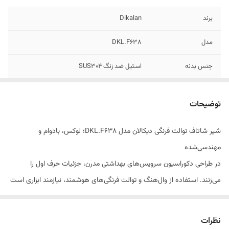
برند
Dikalan
مدل
DKL.F638
جنس بدنه
استیل ضد زنگ SUS304
نوع کارتریج
سرامیکی ضد چکه
توضیحات
نوع شیلنگ
فنری (تلفنی) آنتی‌باکتریال
شیر شاتاف توالت فرنگی دیکالان مدل DKL.F638؛ لوکس، بادوام و
مهندسی‌شده
در طراحی دکوراسیون سرویس‌های بهداشتی مدرن، جزئیات حرف اول را
می‌زنند. استفاده از وال‌هنگ و توالت فرنگی‌های هوشمند، نیازمند ابزاری است
که علاوه بر کارایی بالا، با زیبایی بصری محیط نیز همخوانی داشته باشد.
شیر
شاتاف توالت فرنگی دیکالان (Dikalan) مدل DKL.F638
همان قطعه
نظرات