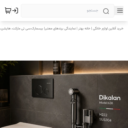
خرید آنلاین لوازم خانگی | خانه بهتر | نمایندگی برندهای معتبر| بیسمارک،سی تی مارکت، هایشن، 