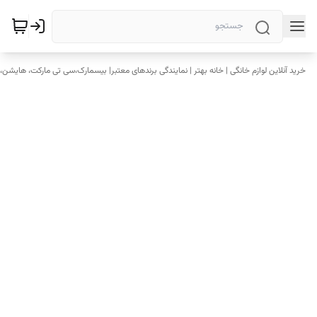
خرید آنلاین لوازم خانگی | خانه بهتر | نمایندگی برندهای معتبر| بیسمارک،سی تی مارکت، هایشن، 