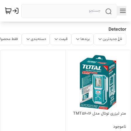
Detector
جدیدترین
برندها
قیمت
دسته‌بندی
فقط محصولا
متر لیزری توتال مدل TMT56016
ناموجود