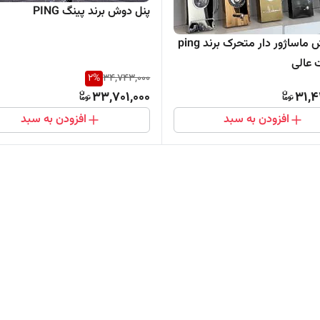
پنل دوش برند پینگ PING
پنل دوش ماساژور دار متحرک برند ping
 عالی
2
%
34,743,000
33,701,000
31,4
افزودن به سبد
افزودن به سبد