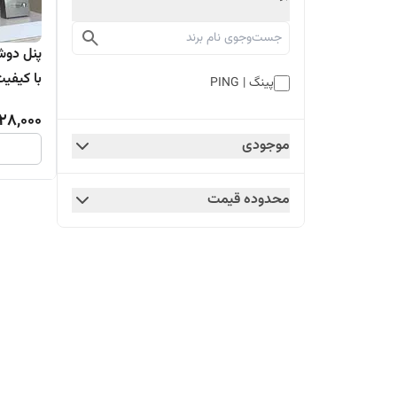
با کیفیت
پینگ | PING
28,000
موجودی
محدوده قیمت