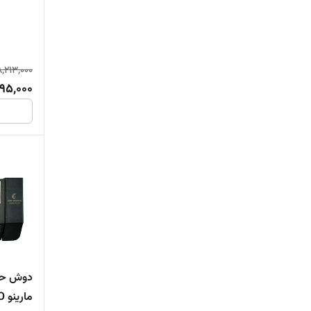
8,213,000
95,000
دوش حما
مارینو SAN MARINO