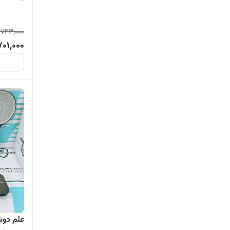
,743,000
01,000
علم دوش