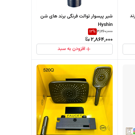
ند
شیر پیسوار توالت فرنگی برند های شن
Hyshin
12
%
3,260,000
2,864,000
افزودن به سبد