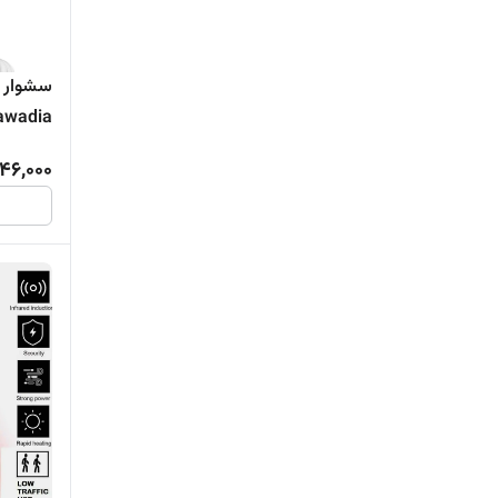
سشوار د
awadia
46,000