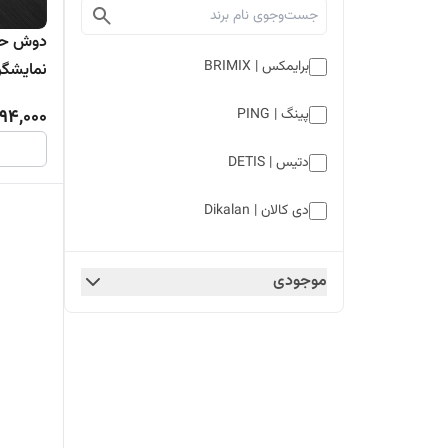
برایمکس | BRIMIX
نمایشگردا
094,000
پینگ | PING
دتیس | DETIS
دی کالان | Dikalan
سن مارینو | SAN MARINO
موجودی
سیتی مارکت | CITYMARKET
های شن | Hyshin
هوادیا | Huadiao