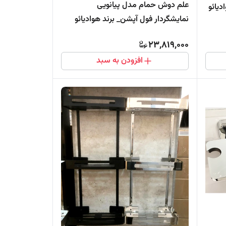
علم دوش حمام مدل پیانویی
یائو
نمایشگردار فول آپشن_ برند هوادیائو
اصلی
23,819,000
افزودن به سبد