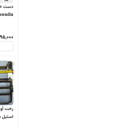
دست خشک
awadia
95,000
رخت آوی
استیل برن