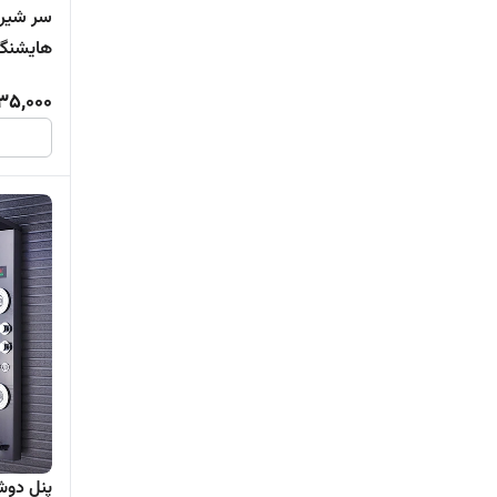
هوادیائو | Hawadia
هایشنگ 
35,000
پنل دوش ب