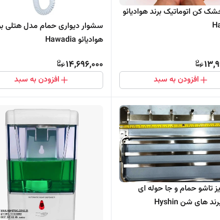
 کن اتوماتیک برند هوادیائو
H
سشوار دیواری حمام مدل هتلی بر
هوادیائو Hawadia
14,696,000
13,9
افزودن به سبد
افزودن به سبد
ز تاشو حمام و جا حوله ای
د های شن Hyshin