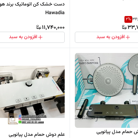
دست خشک کن اتوماتیک برند هواد
Hawadia
2
%
34
11,740,000
33,7
افزودن به سبد
افزودن به سبد
 حمام مدل پیانویی
علم دوش حمام مدل پیانویی