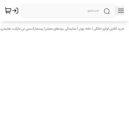
خرید آنلاین لوازم خانگی | خانه بهتر | نمایندگی برندهای معتبر| بیسمارک،سی تی مارکت، هایشن، 