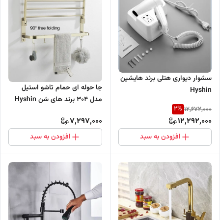
سشوار دیواری هتلی برند هایشین
جا حوله ای حمام تاشو استیل
Hyshin
مدل ۳۰۴ برند های شن Hyshin
2
%
12,672,000
7,297,000
12,292,000
افزودن به سبد
افزودن به سبد