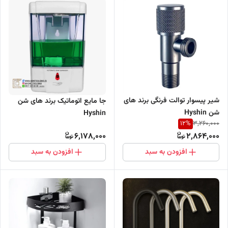
شیر پیسوار توالت فرنگی برند های
جا مایع اتوماتیک برند های شن
شن Hyshin
Hyshin
12
%
3,260,000
6,178,000
2,864,000
افزودن به سبد
افزودن به سبد