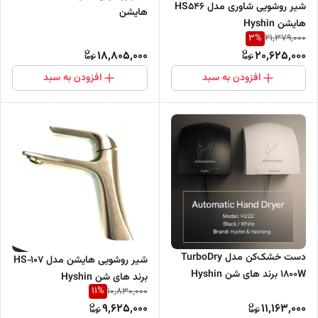
شیر روشویی شاوری مدل HS546
هایشن
هایشن Hyshin
3
%
21,379,000
18,805,000
20,625,000
افزودن به سبد
افزودن به سبد
دست خشک‌کن مدل TurboDry
شیر روشویی هایشن مدل HS‑107
1800W برند های شن Hyshin
برند های شن Hyshin
11
%
10,830,000
9,625,000
11,163,000