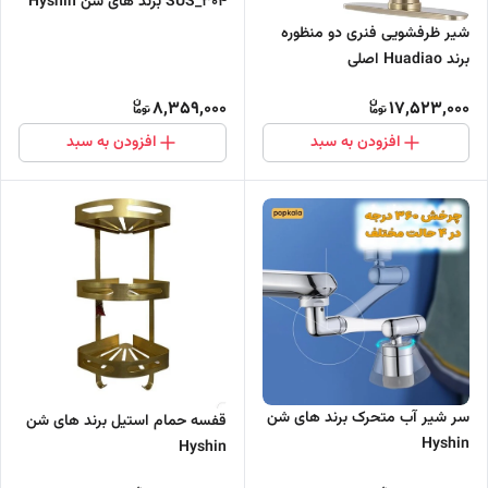
304_SUS برند های شن Hyshin
شیر ظرفشویی فنری دو منظوره
برند Huadiao اصلی
8,359,000
17,523,000
افزودن به سبد
افزودن به سبد
سر شیر آب متحرک برند های شن
قفسه حمام استیل برند های شن
Hyshin
Hyshin