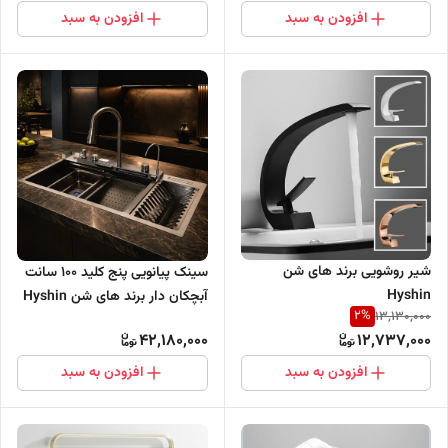
افزودن به سبد
افزودن به سبد
شیر روشویی برند های شن
سینک پیانویی پنج کلید 100 سانت
Hyshin
آبچکان دار برند های شن Hyshin
2
%
13,130,000
42,180,000
12,737,000
افزودن به سبد
افزودن به سبد