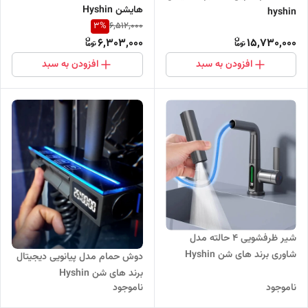
هایشن Hyshin
hyshin
3
%
6,512,000
6,303,000
15,730,000
افزودن به سبد
افزودن به سبد
شیر ظرفشویی 4 حالته مدل
شاوری برند های شن Hyshin
دوش حمام مدل پیانویی دیجیتال
برند های شن Hyshin
ناموجود
ناموجود