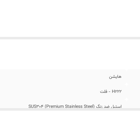
هایشن
H222 - فلت
استیل ضد زنگ SUS304 (Premium Stainless Steel)
4040 و 6045 سانتی‌متر