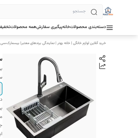
دسته‌بندی محصولات
خانه
پیگیری سفارش
همه محصولات
تخفیف 
خرید آنلاین لوازم خانگی | خانه بهتر | نمایندگی برندهای معتبر| بیسمارک،سی
س
بر
سا
دس
بر
م
ج
اب