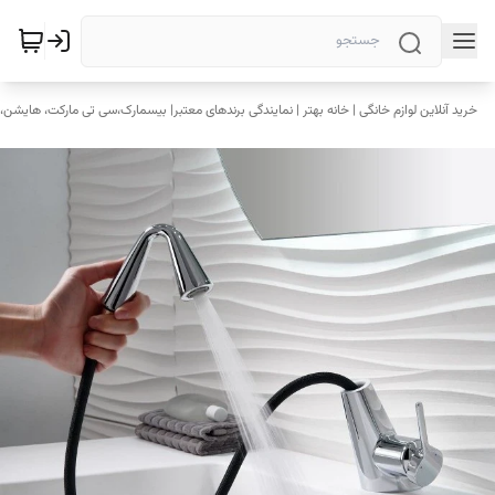
خرید آنلاین لوازم خانگی | خانه بهتر | نمایندگی برندهای معتبر| بیسمارک،سی تی مارکت، هایشن، 