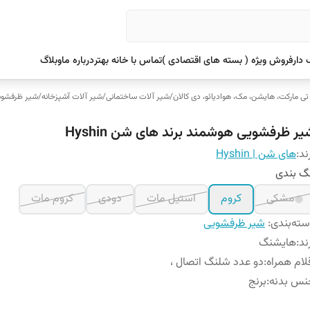
دار
فروش ویژه ( بسته های اقتصادی )
تماس با خانه بهتر
درباره ما
وبلاگ
 تی مارکت، هایشن، مک، هوادیائو، دی کالان
/
شیر آلات ساختمانی
/
شیر آلات آشپزخانه
/
شیر ظرفشوی
یر ظرفشویی هوشمند برند های شن Hyshin
ند:
های شن | Hyshin
گ بندی
مشکی
کروم
استیل مات
دودی
کروم مات
ته‌بندی
:
شیر ظرفشویی
ند
:
هایشنگ
لام همراه
:
دو عدد شلنگ اتصال ،
نس بدنه
:
برنج