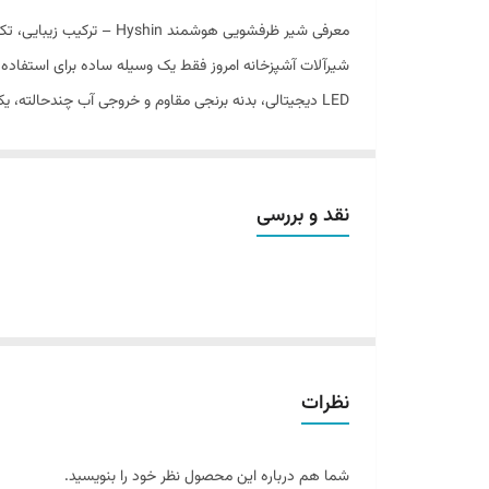
معرفی شیر ظرفشویی هوشمند Hyshin – ترکیب زیبایی، تکنولوژی و دوام
شیرآلات آشپزخانه امروز فقط یک وسیله ساده برای استفاده 
LED دیجیتالی، بدنه برنجی مقاوم و خروجی آب چندحالته، یکی از بهترین گزینه‌ها برای افرادی است که دوست دارند در آشپزخانه خود تجربه‌ای مدرن، بهداشتی و کارآمد داشته باشند.
این محصول از جدیدترین نسل شیرآلات مدرن است که با نما
شیرآلات حرفه‌ای و بادوام، جایگاه ویژه‌ای در بین کاربران حرف
اگر به دنبال خرید شیر ظرفشویی در بندرعباس یا سایر شهر
نقد و بررسی
نظرات
شما هم درباره این محصول نظر خود را بنویسید.