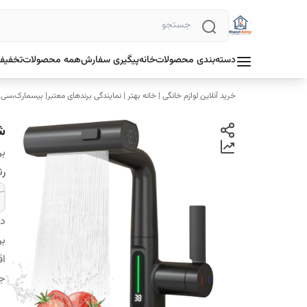
دسته‌بندی محصولات
خانه
پیگیری سفارش
همه محصولات
تخفیف 
خرید آنلاین لوازم خانگی | خانه بهتر | نمایندگی برندهای معتبر| بیسمارک،سی
ش
بر
رن
دس
بر
اق
ج