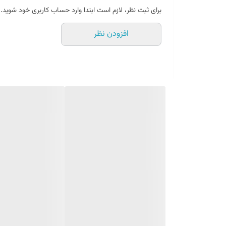
برای ثبت نظر، لازم است ابتدا وارد حساب کاربری خود شوید.
افزودن نظر
طراحی 360 درجه – انعطاف‌پذیری کامل در شست‌وشو
یکی از مهم‌ترین ویژگی‌های این شیر ظرفشویی،
قابلیت چرخش کام
می‌کند.
در آشپزخانه‌هایی که فضای سینک محدود است یا افراد به دن
در مدل‌های قدیمی‌تر، قابلیتی مثل چرخش کامل وجود نداشت و کاربر برای
نمایشگر LED هوشمند – کنترل دقیق دما