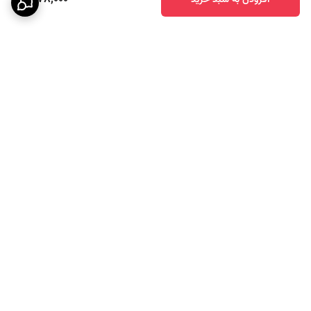
افزودن به سبد خرید
برگشت به بالا
پشتیبانی ۲۴ ساعته
ارسال سریع به سراسر کشور
7 روز ضمانت بازگشت کالا
پرداخت امن