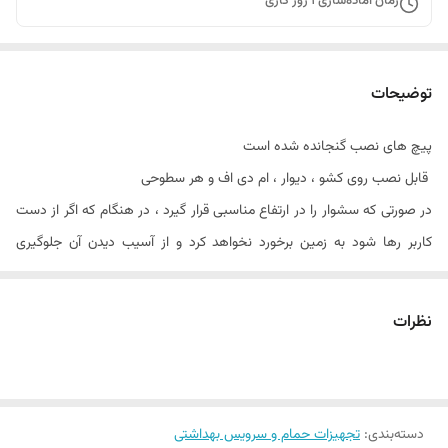
زمان آماده‌سازی
1
روز کاری
توضیحات
پیچ های نصب گنجانده شده است
قابل نصب روی کشو ، دیوار ، ام دی اف و هر سطوحی
در صورتی که سشوار را در ارتفاع مناسبی قرار گیرد ، در هنگام که اگر از دست
کاربر رها شود به زمین برخورد نخواهد کرد و از آسیب دیدن آن جلوگیری
میشود
سشوار هتلی با قدرت 1300 وات و سوکت دار با قابلیت نصب به دیوار مناسب
نظرات
و تنظیم دما جهت خشک کردن مو و بدن
سشوار در منزل و یا مهمانپذیر ها و هتل ها غالبا در قسمتی از سرویس
بهداشتی نصب شده است و برای خشک کردن مو و بدن مورد استفاده قرار
میگیرد.
دسته‌بندی
:
تجهیزات حمام و سرویس بهداشتی