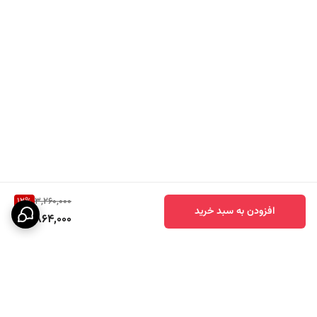
12
%
3,260,000
افزودن به سبد خرید
2,864,000