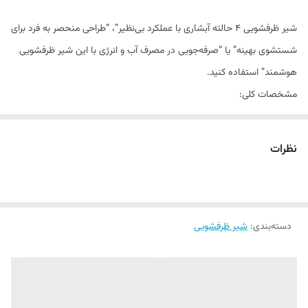
شیر ظرفشویی ۴ حالته آبشاری با عملکرد بی‌نظیر”، “طراحی منحصر به فرد برای
شستشوی بهینه” یا “صرفه‌جویی در مصرف آب و انرژی با این شیر ظرفشویی
هوشمند” استفاده کنید.
مشخصات کلی:
نوع کالا شیر آلات
برند هایشنگ وارداتی درجه یک به سفارش دبی برای هتل های درجه یک و
نظرات
لوکس 4 و 5 ستاره
Hyshin
رنگ بندی مشکی استیل دودیخ
دسته‌بندی
:
شیر ظرفشویی
جنس مغزی برنج + جنس بدنه استیل 304 ضد زنگ
جنس روکش نیکل کروم
قطر کارتریج 40 میلیمتر
تعداد خروجی آب و نوع پاشش 2 حالته در بعضی مدل ها 4 حالته