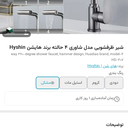
شیر ظرفشویی مدل شاوری 4 حالته برند هایشن Hyshin
4-way 360-degree shower faucet, hammer design, Huadiao brand, model
HD-407
برند:
های شن | Hyshin
رنگ بندی
دودی
کروم
استیل مات
مشکی
زمان آماده‌سازی
1
روز کاری
توضیحات