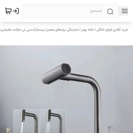
خرید آنلاین لوازم خانگی | خانه بهتر | نمایندگی برندهای معتبر| بیسمارک،سی تی مارکت، هایشن، 