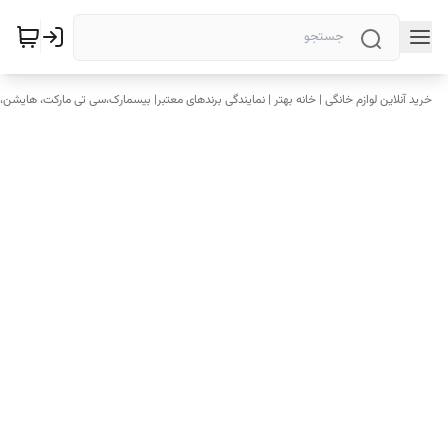
خرید آنلاین لوازم خانگی | خانه بهتر | نمایندگی برندهای معتبر| بیسمارک،سی تی مارکت، هایشن، 