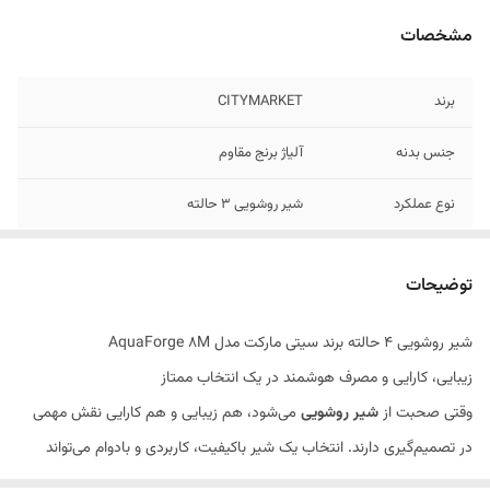
مشخصات
برند
CITYMARKET
جنس بدنه
آلیاژ برنج مقاوم
نوع عملکرد
شیر روشویی 3 حالته
مصرف آب
بهینه
توضیحات
نصب
روکار استاندارد
شیر روشویی ۴ حالته برند سیتی مارکت مدل AquaForge 8M
خروجی آب
4 حالته /بارانی، خطی، فشرده، گسترده
زیبایی، کارایی و مصرف هوشمند در یک انتخاب ممتاز
وقتی صحبت از
شیر روشویی
می‌شود، هم زیبایی و هم کارایی نقش مهمی
در تصمیم‌گیری دارند. انتخاب یک شیر باکیفیت، کاربردی و بادوام می‌تواند
علاوه بر ارتقای جلوه سرویس بهداشتی شما، مصرف آب را بهینه کرده و حس