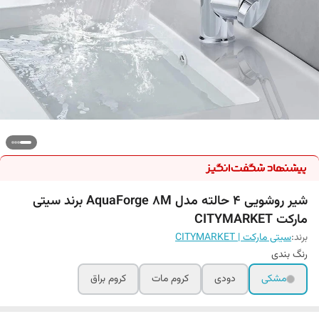
شیر روشویی ۴ حالته مدل AquaForge 8M برند سیتی
مارکت CITYMARKET
برند:
سیتی مارکت | CITYMARKET
رنگ بندی
مشکی
دودی
کروم مات
کروم براق