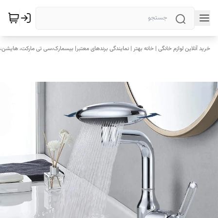
خرید آنلاین لوازم خانگی | خانه بهتر | نمایندگی برندهای معتبر| بیسمارک،سی تی مارکت، هایشن، 