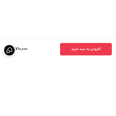
همین مدل دیده شده و به‌عنوان یک
آبمیوه گیر تک ۴۰۳۸ زیکو
عرضه
می‌شود.
جدول مشخصات محصول
مشخصات
توضیحات
نام محصول
آبمیوه گیر تک ۴۰۳۸ زیکو
28,710,000
افزودن به سبد خرید
مدل
ZC-4038
برند
زیکو
نوع دستگاه
آبمیوه گیری تک‌کاره
کاربری
تهیه آبمیوه طبیعی و تازه
دسته محصول
لوازم خانگی / نوشیدنی‌ساز
برگشت به بالا
نیازمند تأیید نهایی از منبع فروش یا
وضعیت اطلاعات فنی
بسته‌بندی
قیمت مشاهده‌شده در یک