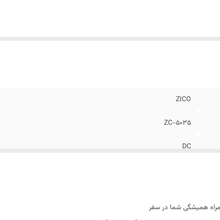
ZICO
ZC-5035
DC
۱۲۰۰ - ۱۵۰۰ وات
تاشو (Compact Design)
۲ حالته