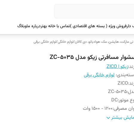
دار
فروش ویژه ( بسته های اقتصادی )
تماس با خانه بهتر
درباره ما
وبلاگ
 تی مارکت، هایشن، مک، هوادیائو، دی کالان
/
لوازم خانگی
/
لوازم خانگی برقی
وار مسافرتی زیکو مدل ZC-5035
ند:
زیکو | ZICO
ته‌بندی
:
لوازم خانگی برقی
ند
:
ZICO
دل
:
ZC-5035
ع موتور
:
DC
ان مصرفی
:
۱۲۰۰ - ۱۵۰۰ وات
ع دسته
:
تاشو (Compact Design)
ایش بیشتر
عداد سرعت
:
۲ حالته
داد دما
:
2 حالته