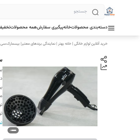
دسته‌بندی محصولات
خانه
پیگیری سفارش
همه محصولات
تخفیف 
خرید آنلاین لوازم خانگی | خانه بهتر | نمایندگی برندهای معتبر| بیسمارک،سی
سش
بر
دس
بر
م
نو
تو
نو
نم
ت
تع