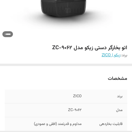
اتو بخارگر دستی زیکو مدل ZC-9062
برند:
زیکو | ZICO
مشخصات
برند
ZICO
مدل
ZC-9062
قابلیت بخاردهی
مداوم و قدرتمند (افقی و عمودی)