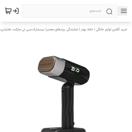
خرید آنلاین لوازم خانگی | خانه بهتر | نمایندگی برندهای معتبر| بیسمارک،سی تی مارکت، هایشن، 