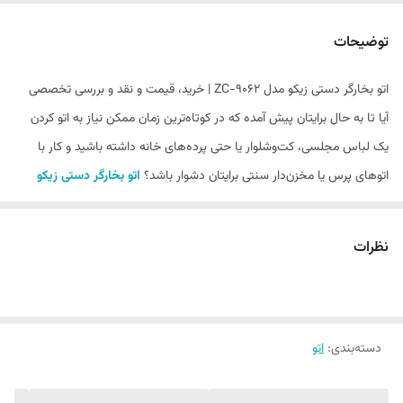
سیستم ضد چکه
دارد
توضیحات
مناسب برای
انواع پارچه، پرده، لباس‌های مجلسی و کت‌وشلوار
اتو بخارگر دستی زیکو مدل ZC-9062 | خرید، قیمت و نقد و بررسی تخصصی
میزان بخار دهی
400 گرم
آیا تا به حال برایتان پیش آمده که در کوتاه‌ترین زمان ممکن نیاز به اتو کردن
قدرت
2000 وات
یک لباس مجلسی، کت‌وشلوار یا حتی پرده‌های خانه داشته باشید و کار با
اتوهای پرس یا مخزن‌دار سنتی برایتان دشوار باشد؟
اتو بخارگر دستی زیکو
قابلیت تاشو
دارد
مدل ZC-9062
دقیقاً برای حل این چالش طراحی شده است. این محصول با
صفحه نمایش
دارد
ترکیب قدرت
اتو بخار
و راحتیِ استفاده به‌صورت دستی، استانداردهای جدیدی
نظرات
دیجیتال
را در نگهداری از لباس‌ها تعریف کرده است.
در فروشگاه اینترنتی
خانه بهتر
، ما همواره تلاش می‌کنیم بهترین راهکارهای
خانه‌داری را به شما معرفی کنیم. اگر به دنبال
خرید اتو
هستید که هم در
دسته‌بندی
:
اتو
خانه و هم در مسافرت عصای دستتان باشد، برند
زیکو (ZICO)
با مدل ZC-
9062 یکی از برترین پیشنهادهای ما برای شماست.